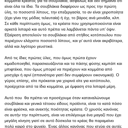
κομμάτια κρέατος για τα σουβλάκια, ασφαλώς και δεν σημαίνει ότι
είναι όλα τα ίδια. Τα σουβλάκια διαφέρουν ως προς την πρώτη
ύλη, το ποσοστό λίπους, την επεξεργασία, το αν είναι χειροποίητα
(έχει γίνει της μόδας τελευταία) ή όχι, το βάρος ανά μονάδα, κλπ.
Σε κάθε περίπτωση όμως, τα κρέατα που χρησιμοποιούνται είναι
αρκετά λιπαρά και αυτό πρέπει να λαμβάνεται πάντα υπ’ όψιν.
Εξαίρεση αποτελούν τα σουβλάκια από στήθος κοτόπουλου που
περιέχουν ελάχιστο ποσοστό λίπους, και γι’ αυτό είναι ακριβότερα,
αλλά και λιγότερο γευστικά.
Από τις ίδιες πρώτες ύλες, που όμως πρώτα έχουν
κιμαδοποιηθεί, παρασκευάζονται και τα πάσης φύσης κεμπάπ και
μπιφτέκια, που όμως μπορεί να περιέχουν και κομμάτια από
μοσχάρι ή αρνί (σπανιότερα γιατί δεν συμφέρουν οικονομικά). Ο
γύρος επίσης, είτε πρόκειται για χοιρινό είτε για κοτόπουλο,
προέρχεται από τα ίδια κομμάτια, με έμφαση στα λιπαρά μέρη.
Αυτό που θα πρέπει να προσέχουμε όταν καταναλώνουμε
σουβλάκια και γενικά τέτοιου είδους προϊόντα, είναι το κατά πόσο
είναι φρέσκα, και ανεκτής ποιότητας κρέατα. Ο χρυσός κανόνας
σε αυτήν την περίπτωση, είναι να επιλέγουμε ένα μαγαζί που έχει
μεγάλη κίνηση γιατί σε αυτό δύσκολα το κρέας θα παραμείνει
πολύ καιρό στο ψυγείο. Ένας άλλος κανόνας που ισχύει σε αυτές