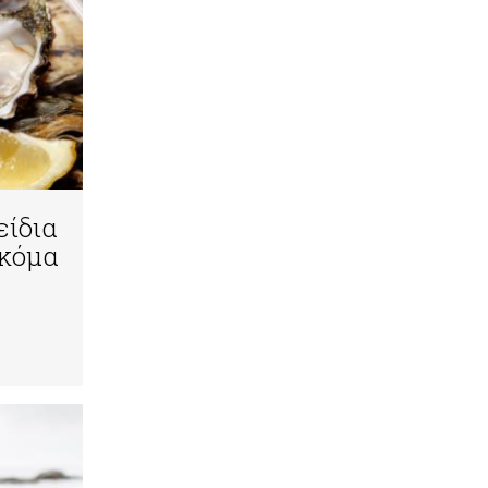
είδια
ακόμα