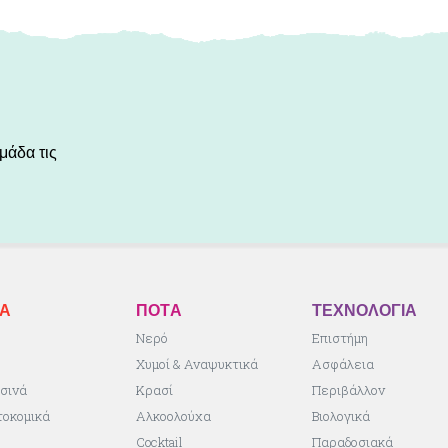
μάδα τις
ΚA
ΠΟΤA
ΤΕΧΝΟΛΟΓΙΑ
ς
Νερό
Επιστήμη
Χυμοί & Αναψυκτικά
Ασφάλεια
σινά
Κρασί
Περιβάλλον
τοκομικά
Αλκοολούχα
Βιολογικά
Cocktail
Παραδοσιακά