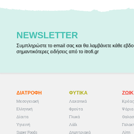
NEWSLETTER
Συμπληρώστε το email σας και θα λαμβάνετε κάθε εβδο
σημαντικότερες ειδήσεις από το itrofi.gr
ΔΙΑΤΡΟΦΗ
ΦΥΤΙΚA
ΖΩΙ
Μεσογειακή
Λαχανικά
Κρέα
Ελληνική
Φρούτα
Ψάρια
Δίαιτα
Γλυκά
Θαλασ
Υγιεινή
Λάδι
Γαλακ
Super Foods
Δημητριακά
Λίπη