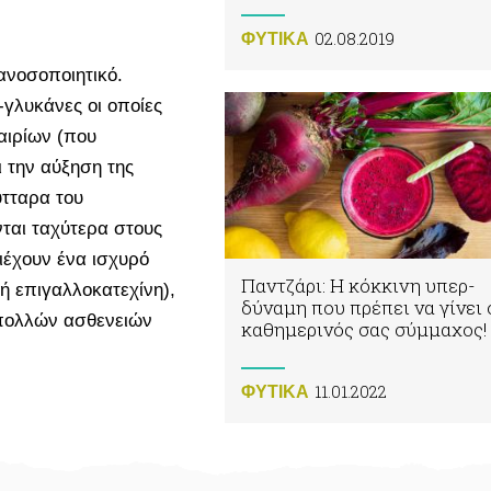
02.08.2019
ΦΥΤΙΚA
ανοσοποιητικό.
γλυκάνες οι οποίες
αιρίων (που
 την αύξηση της
ύτταρα του
ται ταχύτερα στους
ιέχουν ένα ισχυρό
Παντζάρι: Η κόκκινη υπερ-
ή επιγαλλοκατεχίνη),
δύναμη που πρέπει να γίνει 
 πολλών ασθενειών
καθημερινός σας σύμμαχος!
11.01.2022
ΦΥΤΙΚA