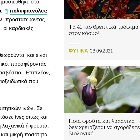
ημοσιεύθηκε στο
πολυφαινόλες
σε
ν, προστατεύοντας
Tα 41 πιο θρεπτικά τρόφιμα
, οι καρδιακές
στον κόσμο!
08.09.2021
ΦΥΤΙΚA
εωρούνται και είναι
νικό, προσφέροντάς
ο ασβέστιο. Επιπλέον,
τιοξειδωτικά που
αιτητικών ινών. Σε
τόσες ίνες όπως και
Ποιά φρούτα και λαχανικά
 λαχανικά ή φρούτα.
δεν χρειάζεται να αγοράζετε
βιολογικά
ο και μικρή ποσότητα