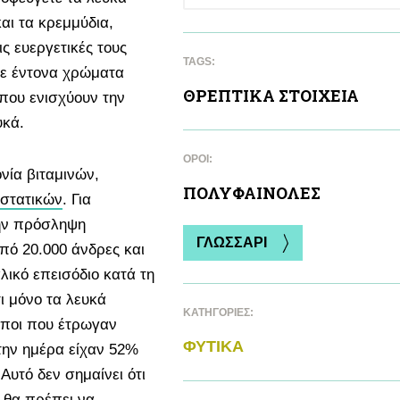
και τα κρεμμύδια,
ς ευεργετικές τους
TAGS:
 με έντονα χρώματα
ΘΡΕΠΤΙΚA ΣΤΟΙΧΕΙΑ
που ενισχύουν την
ευκά.
ΌΡΟΙ:
ία βιταμινών,
ΠΟΛΥΦΑΙΝΟΛΕΣ
στατικών
. Για
την πρόσληψη
ΓΛΩΣΣΑΡΙ
πό 20.000 άνδρες και
λικό επεισόδιο κατά τη
τι μόνο τα λευκά
ΚΑΤΗΓΟΡΙΕΣ:
ωποι που έτρωγαν
ΦΥΤΙΚA
την ημέρα είχαν 52%
Αυτό δεν σημαίνει ότι
 θα πρέπει να