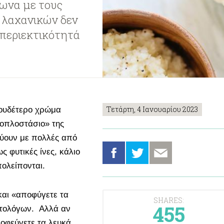
φωνα με τους
 λαχανικών δεν
 περιεκτικότητά
Τετάρτη, 4 Ιανουαρίου 2023
 ουδέτερο χρώμα
οπλοστάσιο» της
εύουν με πολλές από
ς φυτικές ίνες, κάλιο
ολείπονται.
και «αποφύγετε τα
SHARES:
455
αιτολόγων. Αλλά αν
ποφεύγετε τα λευκά