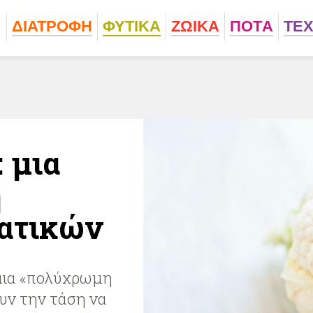
ΔΙΑΤΡΟΦΗ
ΦΥΤΙΚA
ΖΩΙΚA
ΠΟΤA
ΤΕ
 μια
ή
ατικών
μια «πολύχρωμη
ουν την τάση να