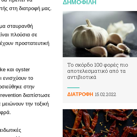
ΔΗΜΟΦΙΛΗ
πής στη διατροφή μας.
ιμα σταυρανθή
ίναι πλούσια σε
 έχουν προστατευτική
Το σκόρδο 100 φορές πιο
ake και oyster
αποτελεσματικό από τα
αντιβιοτικά
ι ενισχύουν το
οσιεύθηκε στην
15.02.2022
ΔΙΑΤΡΟΦΗ
Prevention διαπίστωσε
α μειώνουν την τοξική
εφρά.
ειδωτικές