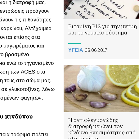
ναι η διατροφή μας.
γκεντρώσεις προάγουν
άνουν τις πιθανότητες
Βιταμίνη Β12 για την μνήμη
 καρκίνου, Αλτζχάιμερ
και το νευρικό σύστημα
ονται επίσης στα
ο μαγειρέματος και
08.06.2017
ΥΓΕΙΑ
 το βρασμένο
ια ενώ το τηγανισμένο
ρωση των AGES στα
η τους στο σώμα μας.
 σε γλυκοτοξίνες, λόγω
ασμένων φαγητών.
ου κινδύνου
Η αντιφλεγμονώδης
διατροφή μειώνει τον
κίνδυνο θνησιμότητας από
ποια τρόφιμα πρέπει
όλα τα αίτια