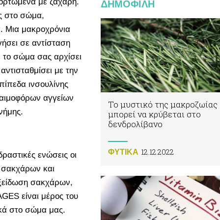
φορτωμένα με ζάχαρη.
ΔΗΜΟΦΙΛΗ
ς στο σώμα,
. Μια μακροχρόνια
γήσει σε αντίσταση
ν το σώμα σας αρχίσει
 αντισταθμίσει με την
ίπεδα ινσουλίνης
 αιμοφόρων αγγείων
Το μυστικό της μακροζωίας
νήμης.
μπορεί να κρύβεται στο
δενδρολίβανο
12.12.2022
ΦΥΤΙΚA
δραστικές ενώσεις οι
η σακχάρων και
οξείδωση σακχάρων,
AGES είναι μέρος του
κά στο σώμα μας.