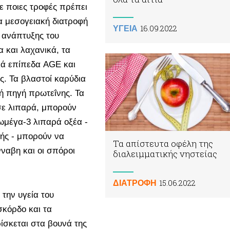
ε ποιες τροφές πρέπει
ια μεσογειακή διατροφή
16.09.2022
ΥΓΕΙΑ
 ανάπτυξης του
 και λαχανικά, τα
λά επίπεδα AGE και
ες. Τα βλαστοί καρύδια
λή πηγή πρωτεΐνης. Τα
σε λιπαρά, μπορούν
ωμέγα-3 λιπαρά οξέα -
φής - μπορούν να
Τα απίστευτα οφέλη της
ναβη και οι σπόροι
διαλειμματικής νηστείας
15.06.2022
ΔΙΑΤΡΟΦΗ
α την υγεία του
σκόρδο και τα
ίσκεται στα βουνά της