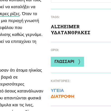
εί να καταλήξει να
ερες ρίζες
. Όταν το
TAGS:
 μια περιοχή γνωστή
ALZHEIMER
γκεφάλου που
ΥΔΑΤAΝΘΡΑΚΕΣ
ύλισης καθώς γερνάμε.
ί να επιταχύνει τη
ΌΡΟΙ:
ΓΛΩΣΣΑΡΙ
ωσαν ότι άτομα ηλικίας
 βαριά σε
ΚΑΤΗΓΟΡΙΕΣ:
περισσότερες
ΥΓΕΙΑ
από όσους κατανάλωναν
ΔΙΑΤΡΟΦΗ
που απαντώνται φυσικά
υλα και τις ίνες,