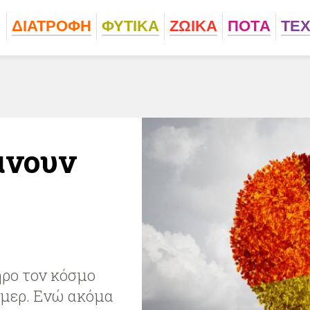
ΔΙΑΤΡΟΦΗ
ΦΥΤΙΚA
ΖΩΙΚA
ΠΟΤA
ΤΕ
άνουν
ρο τον κόσμο
ιμερ. Ενώ ακόμα