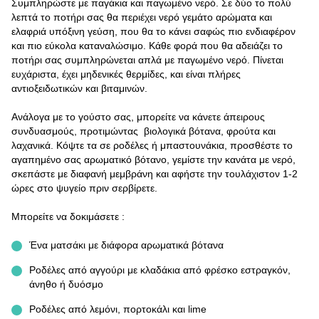
Συμπληρώστε με παγάκια και παγωμένο νερό. Σε δύο το πολύ
λεπτά το ποτήρι σας θα περιέχει νερό γεμάτο αρώματα και
ελαφριά υπόξινη γεύση, που θα το κάνει σαφώς πιο ενδιαφέρον
και πιο εύκολα καταναλώσιμο. Κάθε φορά που θα αδειάζει το
ποτήρι σας συμπληρώνεται απλά με παγωμένο νερό. Πίνεται
ευχάριστα, έχει μηδενικές θερμίδες, και είναι πλήρες
αντιοξειδωτικών και βιταμινών.
Ανάλογα με το γούστο σας, μπορείτε να κάνετε άπειρους
συνδυασμούς, προτιμώντας βιολογικά βότανα, φρούτα και
λαχανικά. Κόψτε τα σε ροδέλες ή μπαστουνάκια, προσθέστε το
αγαπημένο σας αρωματικό βότανο, γεμίστε την κανάτα με νερό,
σκεπάστε με διαφανή μεμβράνη και αφήστε την τουλάχιστον 1-2
ώρες στο ψυγείο πριν σερβίρετε.
Μπορείτε να δοκιμάσετε :
Ένα ματσάκι με διάφορα αρωματικά βότανα
Ροδέλες από αγγούρι με κλαδάκια από φρέσκο εστραγκόν,
άνηθο ή δυόσμο
Ροδέλες από λεμόνι, πορτοκάλι και lime