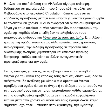
Η τελευταία αυτή έκθεση της AΗA είναι σίγουρα επίκαιρη,
δεδομένου ότι μια νέα μελέτη που δημοσιεύθηκε μόλις τον
Φεβρουάριο στο περιοδικό Circulation, διαπίστωσε ότι οι
καρδιακές προσβολές μεταξύ των νεαρών γυναικών έχουν αυξηθεί
τα τελευταία 20 χρόνια. Η AΗA αναφέρει ότι οι πιο συνηθισμένοι
λόγοι για τους οποίους οι νέες γυναίκες δεν προστατεύουν την
υγεία της καρδιάς είναι επειδή δεν καταλαβαίνουν τους
παράγοντες κινδύνου και
λόγω του άγχους της ζωής
. Επιπλέον, η
ερευνητική ομάδα εντόπισε ως άλλα εμπόδια τους χρονικούς
περιορισμούς, την έλλειψη πρόσβασης σε προσιτά από
οικονομικής πλευράς γυμναστήρια και επιλογές υγιεινής
διατροφής, καθώς και κάποιες άλλες ανταγωνιστικές
προτεραιότητες για την υγεία.
Για τις νεότερες γυναίκες, το πρόβλημα του να ασχοληθούν
ενεργά για την υγεία της καρδιάς τους είναι ότι, δυστυχώς, δεν το
σκέφτονται. Σε αντίθεση με κάποια πιο άμεσα και έντονα
προβλήματα υγείας όπως το άγχος ή το έκζεμα που μπορούν να
τα παρατηρήσουν και να τα αντιμετωπίσουν καθώς εμφανίζονται,
τα πιο συνηθισμένα προβλήματα με την καρδιά εμφανίζονται
τυπικά μετά από χρόνια και αφού δεν τους έχουμε δώσει καμία
σημασία μέχρι τότε. Εστιάστε στην εξάσκηση, την υγεία της