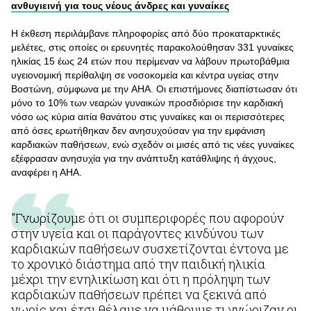
ανθυγιεινή για τους νέους άνδρες και γυναίκες
Η έκθεση περιλάμβανε πληροφορίες από δύο προκαταρκτικές
μελέτες, στις οποίες οι ερευνητές παρακολούθησαν 331 γυναίκες
ηλικίας 15 έως 24 ετών που περίμεναν να λάβουν πρωτοβάθμια
υγειονομική περίθαλψη σε νοσοκομεία και κέντρα υγείας στην
Βοστώνη, σύμφωνα με την AΗA. Οι επιστήμονες διαπίστωσαν ότι
μόνο το 10% των νεαρών γυναικών προσδιόρισε την καρδιακή
νόσο ως κύρια αιτία θανάτου στις γυναίκες και οι περισσότερες
από όσες ερωτήθηκαν δεν ανησυχούσαν για την εμφάνιση
καρδιακών παθήσεων, ενώ σχεδόν οι μισές από τις νέες γυναίκες
εξέφρασαν ανησυχία για την ανάπτυξη κατάθλιψης ή άγχους,
αναφέρει η ΑΗΑ.
"Γνωρίζουμε ότι οι συμπεριφορές που αφορούν
στην υγεία και οι παράγοντες κινδύνου των
καρδιακών παθήσεων συσχετίζονται έντονα με
το χρονικό διάστημα από την παιδική ηλικία
μέχρι την ενηλικίωση και ότι η πρόληψη των
καρδιακών παθήσεων πρέπει να ξεκινά από
νωρίς και έτσι θέλαμε να μάθουμε τι γνώριζαν οι