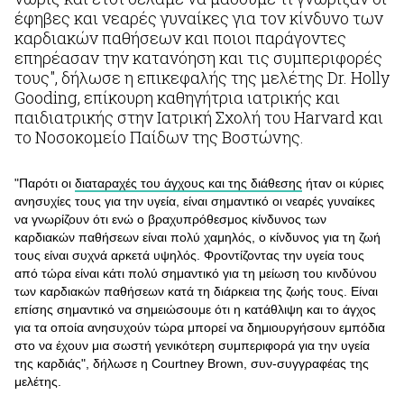
έφηβες και νεαρές γυναίκες για τον κίνδυνο των
καρδιακών παθήσεων και ποιοι παράγοντες
επηρέασαν την κατανόηση και τις συμπεριφορές
τους", δήλωσε η επικεφαλής της μελέτης Dr. Holly
Gooding, επίκουρη καθηγήτρια ιατρικής και
παιδιατρικής στην Ιατρική Σχολή του Harvard και
το Νοσοκομείο Παίδων της Βοστώνης.
"Παρότι οι
διαταραχές του άγχους και της διάθεσης
ήταν οι κύριες
ανησυχίες τους για την υγεία, είναι σημαντικό οι νεαρές γυναίκες
να γνωρίζουν ότι ενώ ο βραχυπρόθεσμος κίνδυνος των
καρδιακών παθήσεων είναι πολύ χαμηλός, ο κίνδυνος για τη ζωή
τους είναι συχνά αρκετά υψηλός. Φροντίζοντας την υγεία τους
από τώρα είναι κάτι πολύ σημαντικό για τη μείωση του κινδύνου
των καρδιακών παθήσεων κατά τη διάρκεια της ζωής τους. Είναι
επίσης σημαντικό να σημειώσουμε ότι η κατάθλιψη και το άγχος
για τα οποία ανησυχούν τώρα μπορεί να δημιουργήσουν εμπόδια
στο να έχουν μια σωστή γενικότερη συμπεριφορά για την υγεία
της καρδιάς", δήλωσε η Courtney Brown, συν-συγγραφέας της
μελέτης.