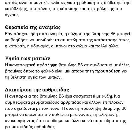
οποίες είναι σημαντικές ενώσεις για τη ρύθμιση της διάθεσης, της
κατάθλιψης, του πόνου, της κόπωσης και της πρόληψης του
άγχους.
Θεραπεία της αναιμίας
Εάν πάσχετε ήδη από αναιμία, η αύξηση της βιταμίνης Β6 μπορεί
να βοηθήσει να μειωθούν τα συμπτώματα της κατάστασης όπως
η κόπωση, η αδυναμία, οι πόνοι στο σώμα και πολλά άλλα.
Υγεία των ματιών
Η ικανοποιητική πρόσληψη βιταμίνης Β6 σε συνδυασμό με άλλες
βιταμίνες όπως το φολικό είναι μια απαραίτητη προϋπόθεση για
τη βέλτιστη υγεία των ματιών.
Διαχείριση της αρθρίτιδας
Η ανεπάρκεια της βιταμίνης Β6 έχει συσχετιστεί με αυξημένα
συμπτώματα ρευματοειδούς αρθρίτιδας και άλλων επιπλοκών
που σχετίζονται με τον πόνο. Η σωστή πρόσληψη βιταμίνης Β6
μπορεί να ωφελήσει την ασθένεια μειώνοντας τη φλεγμονή,
ανακουφίζοντας έτσι το οίδημα και άλλα κοινά συμπτώματα της
ρευματοειδούς αρθρίτιδας.