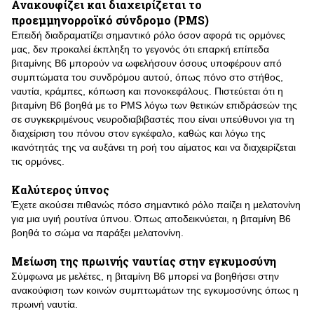
Ανακουφίζει και διαχειρίζεται το
προεμμηνορροϊκό σύνδρομο (PMS)
Επειδή διαδραματίζει σημαντικό ρόλο όσον αφορά τις ορμόνες
μας, δεν προκαλεί έκπληξη το γεγονός ότι επαρκή επίπεδα
βιταμίνης Β6 μπορούν να ωφελήσουν όσους υποφέρουν από
συμπτώματα του συνδρόμου αυτού, όπως πόνο στο στήθος,
ναυτία, κράμπες, κόπωση και πονοκεφάλους. Πιστεύεται ότι η
βιταμίνη Β6 βοηθά με το PMS λόγω των θετικών επιδράσεών της
σε συγκεκριμένους νευροδιαβιβαστές που είναι υπεύθυνοι για τη
διαχείριση του πόνου στον εγκέφαλο, καθώς και λόγω της
ικανότητάς της να αυξάνει τη ροή του αίματος και να διαχειρίζεται
τις ορμόνες.
Καλύτερος ύπνος
Έχετε ακούσει πιθανώς πόσο σημαντικό ρόλο παίζει η μελατονίνη
για μια υγιή ρουτίνα ύπνου. Όπως αποδεικνύεται, η βιταμίνη Β6
βοηθά το σώμα να παράξει μελατονίνη.
Μείωση της πρωινής ναυτίας στην εγκυμοσύνη
Σύμφωνα με μελέτες, η βιταμίνη Β6 μπορεί να βοηθήσει στην
ανακούφιση των κοινών συμπτωμάτων της εγκυμοσύνης όπως η
πρωινή ναυτία.