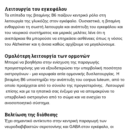
Λειτουργία του εγκεφάλου
Τα επίπεδα της βιταμίνης Β6 παίζουν κεντρικό ρόλο στη
λειτουργία της γλυκόζης στον εγκέφαλο. Ουσιαστικά, η βιταμίνη
ενθαρρύνει τη σωστή λειτουργία και ανάπτυξη του εγκεφάλου και
του νευρικού συστήματος και μερικές μελέτες λένε ότι η
ανεπάρκεια θα μπορούσε να επηρεάσει ασθένειες όπως η νόσος
του Alzheimer και η άνοια καθώς αρχίζουμε να μεγαλώνουμε.
Ομαλότερη λειτουργία των ορμονών
Μπορεί να βοηθήσει στην ενίσχυση της παραγωγής
προγεστερόνης για να εξουδετερώσει την υπερβολική ποσότητα
οιστρογόνων - μια κορυφαία αιτία ορμονικής δυσλειτουργίας. Η
βιταμίνη B6 υποστηρίζει την ανάπτυξη του corpus luteum, από το
οποίο προέρχεται από το σύνολο της προγεστερόνης. Λειτουργεί
επίσης και με τα ηπατικά σας ένζυμα για να απομακρύνει το
υπερβολικό οιστρογόνο από το σώμα και να ενισχύει το
ανοσοποιητικό σύστημα.
Βελτίωση της διάθεσης
Έχει σημαντικό αντίκτυπο στην κεντρική παραγωγή των
νευροδιαβιβαστών σεροτονίνης και GABA στον εγκέφαλο, οι