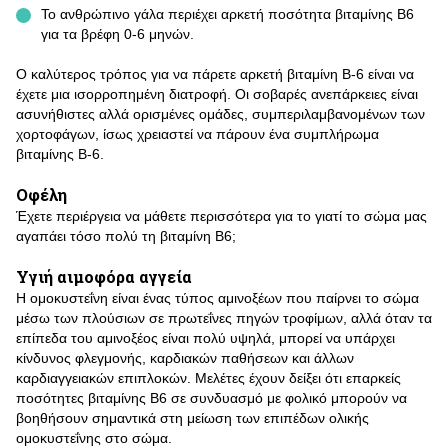
Το ανθρώπινο γάλα περιέχει αρκετή ποσότητα βιταμίνης Β6
για τα βρέφη 0-6 μηνών.
Ο καλύτερος τρόπος για να πάρετε αρκετή βιταμίνη Β-6 είναι να
έχετε μια ισορροπημένη διατροφή. Οι σοβαρές ανεπάρκειες είναι
ασυνήθιστες αλλά ορισμένες ομάδες, συμπεριλαμβανομένων των
χορτοφάγων, ίσως χρειαστεί να πάρουν ένα συμπλήρωμα
βιταμίνης Β-6.
Οφέλη
Έχετε περιέργεια να μάθετε περισσότερα για το γιατί το σώμα μας
αγαπάει τόσο πολύ τη βιταμίνη Β6;
Υγιή αιμοφόρα αγγεία
Η ομοκυστεΐνη είναι ένας τύπος αμινοξέων που παίρνει το σώμα
μέσω των πλούσιων σε πρωτεΐνες πηγών τροφίμων, αλλά όταν τα
επίπεδα του αμινοξέος είναι πολύ υψηλά, μπορεί να υπάρχει
κίνδυνος φλεγμονής, καρδιακών παθήσεων και άλλων
καρδιαγγειακών επιπλοκών. Μελέτες έχουν δείξει ότι επαρκείς
ποσότητες βιταμίνης Β6 σε συνδυασμό με φολικό μπορούν να
βοηθήσουν σημαντικά στη μείωση των επιπέδων ολικής
ομοκυστεΐνης στο σώμα.