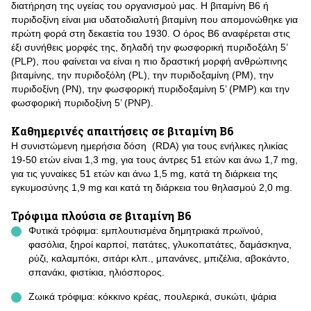
διατήρηση της υγείας του οργανισμού μας. Η βιταμίνη B6 ή
πυριδοξίνη είναι μια υδατοδιαλυτή βιταμίνη που απομονώθηκε για
πρώτη φορά στη δεκαετία του 1930. Ο όρος Β6 αναφέρεται στις
έξι συνήθεις μορφές της, δηλαδή την φωσφορική πυριδοξάλη 5’
(PLP), που φαίνεται να είναι η πιο δραστική μορφή ανθρώπινης
βιταμίνης, την πυριδοξόλη (PL), την πυριδοξαμίνη (ΡΜ), την
πυριδοξίνη (ΡΝ), την φωσφορική πυριδοξαμίνη 5’ (ΡΜΡ) και την
φωσφορική πυριδοξίνη 5’ (ΡΝΡ).
Καθημερινές απαιτήσεις σε βιταμίνη Β6
Η συνιστώμενη ημερήσια δόση (RDA) για τους ενήλικες ηλικίας
19-50 ετών είναι 1,3 mg, για τους άντρες 51 ετών και άνω 1,7 mg,
για τις γυναίκες 51 ετών και άνω 1,5 mg, κατά τη διάρκεια της
εγκυμοσύνης 1,9 mg και κατά τη διάρκεια του θηλασμού 2,0 mg.
Τρόφιμα πλούσια σε βιταμίνη Β6
Φυτικά τρόφιμα: εμπλουτισμένα δημητριακά πρωϊνού,
φασόλια, ξηροί καρποί, πατάτες, γλυκοπατάτες, δαμάσκηνα,
ρύζι, καλαμπόκι, σιτάρι κλπ., μπανάνες, μπιζέλια, αβοκάντο,
σπανάκι, φιστίκια, ηλιόσπορος.
Ζωικά τρόφιμα: κόκκινο κρέας, πουλερικά, συκώτι, ψάρια