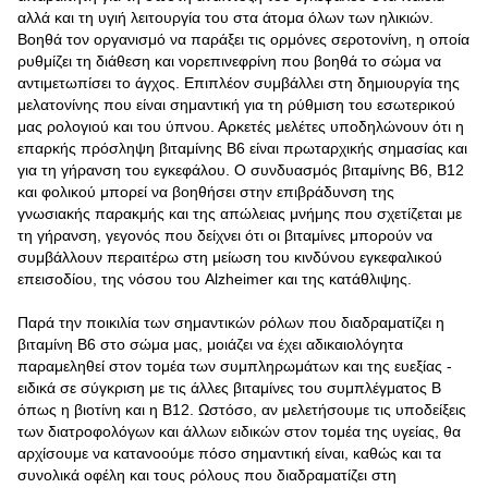
αλλά και τη υγιή λειτουργία του στα άτομα όλων των ηλικιών.
Βοηθά τον οργανισμό να παράξει τις ορμόνες σεροτονίνη, η οποία
ρυθμίζει τη διάθεση και νορεπινεφρίνη που βοηθά το σώμα να
αντιμετωπίσει το άγχος. Επιπλέον συμβάλλει στη δημιουργία της
μελατονίνης που είναι σημαντική για τη ρύθμιση του εσωτερικού
μας ρολογιού και του ύπνου. Αρκετές μελέτες υποδηλώνουν ότι η
επαρκής πρόσληψη βιταμίνης B6 είναι πρωταρχικής σημασίας και
για τη γήρανση του εγκεφάλου. Ο συνδυασμός βιταμίνης Β6, Β12
και φολικού μπορεί να βοηθήσει στην επιβράδυνση της
γνωσιακής παρακμής και της απώλειας μνήμης που σχετίζεται με
τη γήρανση, γεγονός που δείχνει ότι οι βιταμίνες μπορούν να
συμβάλλουν περαιτέρω στη μείωση του κινδύνου εγκεφαλικού
επεισοδίου, της νόσου του Alzheimer και της κατάθλιψης.
Παρά την ποικιλία των σημαντικών ρόλων που διαδραματίζει η
βιταμίνη Β6 στο σώμα μας, μοιάζει να έχει αδικαιολόγητα
παραμεληθεί στον τομέα των συμπληρωμάτων και της ευεξίας -
ειδικά σε σύγκριση με τις άλλες βιταμίνες του συμπλέγματος Β
όπως η βιοτίνη και η Β12. Ωστόσο, αν μελετήσουμε τις υποδείξεις
των διατροφολόγων και άλλων ειδικών στον τομέα της υγείας, θα
αρχίσουμε να κατανοούμε πόσο σημαντική είναι, καθώς και τα
συνολικά οφέλη και τους ρόλους που διαδραματίζει στη