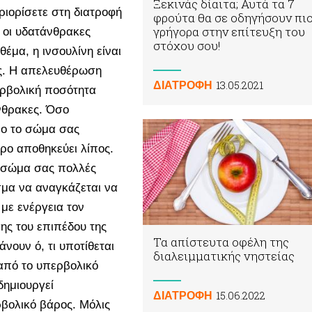
Ξεκινάς δίαιτα; Αυτά τα 7
ριορίσετε στη διατροφή
φρούτα θα σε οδηγήσουν πι
γρήγορα στην επίτευξη του
 οι υδατάνθρακες
στόχου σου!
θέμα, η ινσουλίνη είναι
ας. Η απελευθέρωση
13.05.2021
ΔΙΑΤΡΟΦΗ
περβολική ποσότητα
νθρακες. Όσο
ρο το σώμα σας
ρο αποθηκεύει λίπος.
το σώμα σας πολλές
σμα να αναγκάζεται να
 με ενέργεια τον
ης του επιπέδου της
Τα απίστευτα οφέλη της
άνουν ό, τι υποτίθεται
διαλειμματικής νηστείας
από το υπερβολικό
δημιουργεί
15.06.2022
ΔΙΑΤΡΟΦΗ
βολικό βάρος. Μόλις