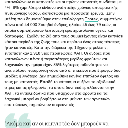
καταναλώνουν οι καπνιστές και οι πρώην καπνιστές συνδέεται με
4%- 8% χαμηλότερο κίνδυνο ανάπτυξης χρόνιας αποφρακτικής
πνευμονικής νόσου, διαπίστωσε μια πρόσφατη έρευνα. Στην
μελέτη που δημοσιεύθηκε στην επιθεώρηση
Thorax
, συμμετείχαν
πάνω από 44.000 Σουηδοί άνδρες, ηλικίας 45 έως 79 ετών, οι
οποίοι συμπλήρωσαν λεπτομερή ερωτηματολόγια υγείας και
διατροφής. Σχεδόν τα 2/3 από τους συμμετέχοντες είχαν καπνίσει
κάποια περίοδο της ζωής τους και περίπου ένας στους τέσσερις
ήταν καπνιστές. Κατά την διάρκεια της 13χρονης μελέτης,
εντοπίστηκαν 1.918 νέες περιπτώσεις ΧΑΠ. Οι άνδρες που
κατανάλωναν πέντε ή περισσότερες μερίδες φρούτων και
λαχανικών την ημέρα είχαν 35% λιγότερες πιθανότητες να
αναπτύξουν πνευμονική νόσο από ό, τι εκείνοι που έτρωγαν δύο
μερίδες ή λιγότερο. Δεν σημειώθηκε κανένα επιπλέον όφελος για
τους μη καπνιστές. Επειδή το κάπνισμα αυξάνει το οξειδωτικό
στρες και τις φλεγμονές, τα οποία δυνητικά εμπλέκονται στην
ΧΑΠ, τα αντιοξειδωτικά που υπάρχουν στα φρούτα και τα
λαχανικά μπορεί να βοηθήσουν στη μείωση των αρνητικών
επιπτώσεων, σημειώνουν οι ερευνητές.
"Ακόμα και αν οι καπνιστές δεν μπορούν να