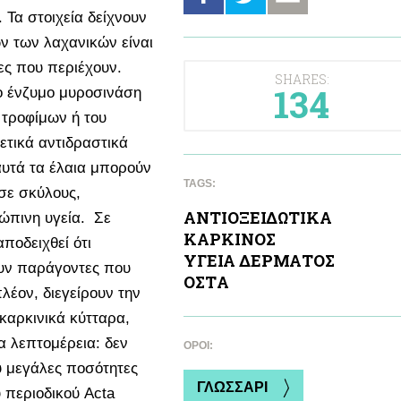
Τα στοιχεία δείχνουν
ών των λαχανικών είναι
ες που περιέχουν.
SHARES:
134
το ένζυμο μυροσινάση
τροφίμων ή του
ετικά αντιδραστικά
αυτά τα έλαια μπορούν
TAGS:
σε σκύλους,
ΑΝΤΙΟΞΕΙΔΩΤΙΚA
ώπινη υγεία. Σε
ΚΑΡΚΙΝΟΣ
ποδειχθεί ότι
ΥΓΕΙΑ ΔΕΡΜΑΤΟΣ
υν παράγοντες που
ΟΣΤA
λέον, διεγείρουν την
αρκινικά κύτταρα,
ια λεπτομέρεια: δεν
ΌΡΟΙ:
υ μεγάλες ποσότητες
ΓΛΩΣΣΑΡΙ
 περιοδικού Acta