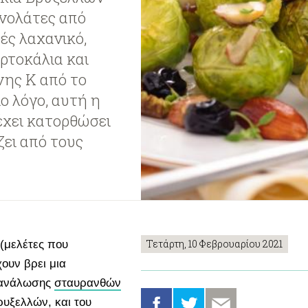
ινολάτες από
ές λαχανικό,
ρτοκάλια και
νης Κ από το
ο λόγο, αυτή η
χει κατορθώσει
ζει από τους
Τετάρτη, 10 Φεβρουαρίου 2021
 (μελέτες που
ουν βρει μια
ατανάλωσης
σταυρανθών
ρυξελλών, και του