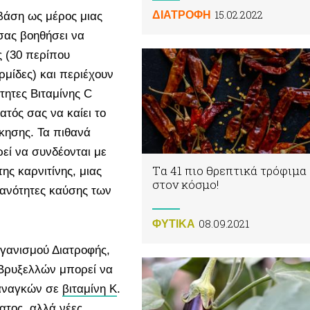
15.02.2022
ΔΙΑΤΡΟΦΗ
 βάση ως μέρος μιας
σας βοηθήσει να
 (30 περίπου
μίδες) και περιέχουν
τητες Βιταμίνης C
τός σας να καίει το
σκησης. Τα πιθανά
εί να συνδέονται με
Tα 41 πιο θρεπτικά τρόφιμα
ης καρνιτίνης, μιας
στον κόσμο!
ικανότητες καύσης των
08.09.2021
ΦΥΤΙΚA
ργανισμού Διατροφής,
Βρυξελλών μπορεί να
 αναγκών σε
βιταμίνη Κ
.
ατος, αλλά νέες