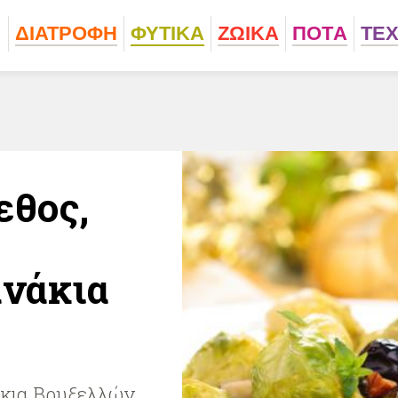
ΔΙΑΤΡΟΦΗ
ΦΥΤΙΚA
ΖΩΙΚA
ΠΟΤA
ΤΕ
εθος,
ανάκια
άκια Βρυξελλών