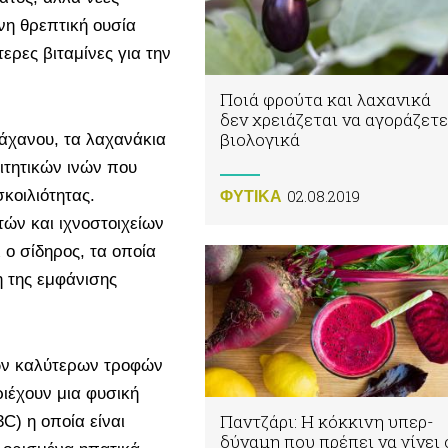
νη θρεπτική ουσία
τερες βιταμίνες για την
Ποιά φρούτα και λαχανικά
δεν χρειάζεται να αγοράζετε
βιολογικά
άχανου, τα λαχανάκια
ιτητικών ινών που
κοιλιότητας.
02.08.2019
ΦΥΤΙΚA
τών και ιχνοστοιχείων
 ο σίδηρος, τα οποία
η της εμφάνισης
των καλύτερων τροφών
ριέχουν μια φυσική
Παντζάρι: Η κόκκινη υπερ-
C) η οποία είναι
δύναμη που πρέπει να γίνει 