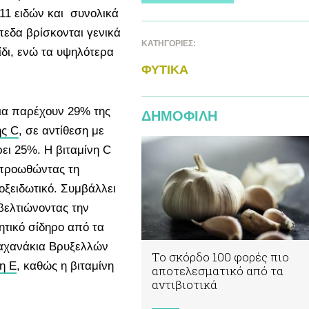
 11 ειδών και συνολικά
πεδα βρίσκονται γενικά
ΚΑΤΗΓΟΡΙΕΣ:
ίδι, ενώ τα υψηλότερα
ΦΥΤΙΚA
ια παρέχουν 29% της
ΔΗΜΟΦΙΛΗ
ης C
, σε αντίθεση με
ει 25%. Η βιταμίνη C
, προωθώντας τη
οξειδωτικό. Συμβάλλει
βελτιώνοντας την
ητικό σίδηρο από τα
λαχανάκια Βρυξελλών
Το σκόρδο 100 φορές πιο
νη Ε
, καθώς η βιταμίνη
αποτελεσματικό από τα
αντιβιοτικά