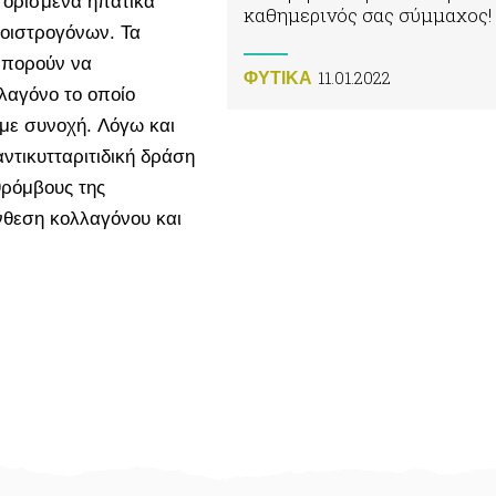
 ορισμένα ηπατικά
καθημερινός σας σύμμαχος!
οιστρογόνων. Τα
μπορούν να
11.01.2022
ΦΥΤΙΚA
λαγόνο το οποίο
 με συνοχή. Λόγω και
αντικυτταριτιδική δράση
θρόμβους της
νθεση κολλαγόνου και