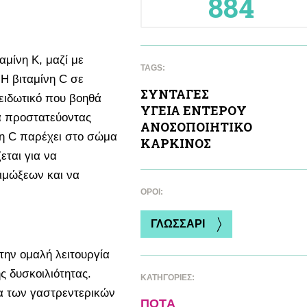
884
αμίνη Κ, μαζί με
TAGS:
 Η βιταμίνη C σε
ΣΥΝΤΑΓΕΣ
ξειδωτικό που βοηθά
ΥΓΕΙΑ ΕΝΤΕΡΟΥ
α προστατεύοντας
ΑΝΟΣΟΠΟΙΗΤΙΚΟ
νη C παρέχει στο σώμα
ΚΑΡΚΙΝΟΣ
εται για να
ιμώξεων και να
ΌΡΟΙ:
ΓΛΩΣΣΑΡΙ
την ομαλή λειτουργία
ς δυσκοιλιότητας.
ΚΑΤΗΓΟΡΙΕΣ:
α των γαστρεντερικών
ΠΟΤA