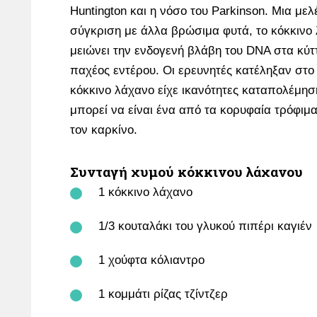
Huntington και η νόσο του Parkinson. Μια μελ
σύγκριση με άλλα βρώσιμα φυτά, το κόκκινο 
μειώνει την ενδογενή βλάβη του DNA στα κύτ
παχέος εντέρου. Οι ερευνητές κατέληξαν στο
κόκκινο λάχανο είχε ικανότητες καταπολέμησ
μπορεί να είναι ένα από τα κορυφαία τρόφι
τον καρκίνο.
Συνταγή χυμού κόκκινου λάχανου
1 κόκκινο λάχανο
1/3 κουταλάκι του γλυκού πιπέρι καγιέν
1 χούφτα κόλιαντρο
1 κομμάτι ρίζας τζίντζερ