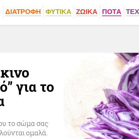
ΔΙΑΤΡΟΦΗ
ΦΥΤΙΚA
ΖΩΙΚA
ΠΟΤA
ΤΕ
κκινο
” για το
α
ου το σώμα σας
ελούνται ομαλά.