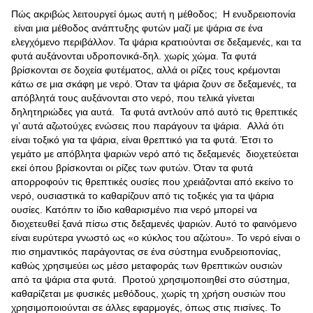
Πώς ακριβώς λειτουργεί όμως αυτή η μέθοδος; H ενυδρειοπονία
είναι μια μέθοδος ανάπτυξης φυτών μαζί με ψάρια σε ένα
ελεγχόμενο περιβάλλον. Τα ψάρια κρατιούνται σε δεξαμενές, και τα
φυτά αυξάνονται υδροπονικά-δηλ. χωρίς χώμα. Τα φυτά
βρίσκονται σε δοχεία φυτέματος, αλλά οι ρίζες τους κρέμονται
κάτω σε μια σκάφη με νερό. Όταν τα ψάρια ζουν σε δεξαμενές, τα
απόβλητά τους αυξάνονται στο νερό, που τελικά γίνεται
δηλητηριώδες για αυτά. Τα φυτά αντλούν από αυτό τις θρεπτικές
γι’ αυτά αζωτούχες ενώσεις που παράγουν τα ψάρια. Αλλά ότι
είναι τοξικό για τα ψάρια, είναι θρεπτικό για τα φυτά. Έτσι το
γεμάτο με απόβλητα ψαριών νερό από τις δεξαμενές διοχετεύεται
εκεί όπου βρίσκονται οι ρίζες των φυτών. Όταν τα φυτά
απορροφούν τις θρεπτικές ουσίες που χρειάζονται από εκείνο το
νερό, ουσιαστικά το καθαρίζουν από τις τοξικές για τα ψάρια
ουσίες. Κατόπιν το ίδιο καθαρισμένο πια νερό μπορεί να
διοχετευθεί ξανά πίσω στις δεξαμενές ψαριών. Αυτό το φαινόμενο
είναι ευρύτερα γνωστό ως «ο κύκλος του αζώτου». Το νερό είναι ο
πιο σημαντικός παράγοντας σε ένα σύστημα ενυδρειοπονίας,
καθώς χρησιμεύει ως μέσο μεταφοράς των θρεπτικών ουσιών
από τα ψάρια στα φυτά. Προτού χρησιμοποιηθεί στο σύστημα,
καθαρίζεται με φυσικές μεθόδους, χωρίς τη χρήση ουσιών που
χρησιμοποιούνται σε άλλες εφαρμογές, όπως στις πισίνες. Το