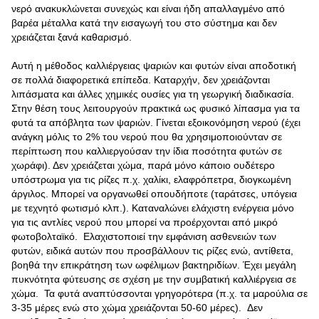
νερό ανακυκλώνεται συνεχώς και είναι ήδη απαλλαγμένο από
βαρέα μέταλλα κατά την εισαγωγή του στο σύστημα και δεν
χρειάζεται ξανά καθαρισμό.
Αυτή η μέθοδος καλλιέργειας ψαριών και φυτών είναι αποδοτική
σε πολλά διαφορετικά επίπεδα. Καταρχήν, δεν χρειάζονται
λιπάσματα και άλλες χημικές ουσίες για τη γεωργική διαδικασία.
Στην θέση τους λειτουργούν πρακτικά ως φυσικό λίπασμα για τα
φυτά τα απόβλητα των ψαριών. Γίνεται εξοικονόμηση νερού (έχει
ανάγκη μόλις το 2% του νερού που θα χρησιμοποιούνταν σε
περίπτωση που καλλιεργούσαν την ίδια ποσότητα φυτών σε
χωράφι). Δεν χρειάζεται χώμα, παρά μόνο κάποιο ουδέτερο
υπόστρωμα για τις ρίζες π.χ. χαλίκι, ελαφρόπετρα, διογκωμένη
άργιλος. Μπορεί να οργανωθεί οπουδήποτε (ταράτσες, υπόγεια
με τεχνητό φωτισμό κλπ.). Καταναλώνει ελάχιστη ενέργεια μόνο
για τις αντλίες νερού που μπορεί να προέρχονται από μικρό
φωτοβολταϊκό. Ελαχιστοποιεί την εμφάνιση ασθενειών των
φυτών, ειδικά αυτών που προσβάλλουν τις ρίζες ενώ, αντίθετα,
βοηθά την επικράτηση των ωφέλιμων βακτηριδίων. Έχει μεγάλη
πυκνότητα φύτευσης σε σχέση με την συμβατική καλλιέργεια σε
χώμα. Τα φυτά αναπτύσσονται γρηγορότερα (π.χ. τα μαρούλια σε
3-35 μέρες ενώ στο χώμα χρειάζονται 50-60 μέρες). Δεν