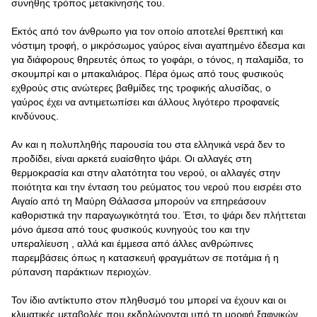
συνήθης τρόπος μετακίνησής του.
Εκτός από τον άνθρωπο για τον οποίο αποτελεί θρεπτική και
νόστιμη τροφή, ο μικρόσωμος γαύρος είναι αγαπημένο έδεσμα και
για διάφορους θηρευτές όπως το γοφάρι, ο τόνος, η παλαμίδα, το
σκουμπρί και ο μπακαλιάρος. Πέρα όμως από τους φυσικούς
εχθρούς στις ανώτερες βαθμίδες της τροφικής αλυσίδας, ο
γαύρος έχει να αντιμετωπίσει και άλλους λιγότερο προφανείς
κινδύνους.
Αν και η πολυπληθής παρουσία του στα ελληνικά νερά δεν το
προδίδει, είναι αρκετά ευαίσθητο ψάρι. Οι αλλαγές στη
θερμοκρασία και στην αλατότητα του νερού, οι αλλαγές στην
ποιότητα και την ένταση του ρεύματος του νερού που εισρέει στο
Αιγαίο από τη Μαύρη Θάλασσα μπορούν να επηρεάσουν
καθοριστικά την παραγωγικότητά του. Έτσι, το ψάρι δεν πλήττεται
μόνο άμεσα από τους φυσικούς κυνηγούς του και την
υπεραλίευση , αλλά και έμμεσα από άλλες ανθρώπινες
παρεμβάσεις όπως η κατασκευή φραγμάτων σε ποτάμια ή η
ρύπανση παράκτιων περιοχών.
Τον ίδιο αντίκτυπο στον πληθυσμό του μπορεί να έχουν και οι
κλιματικές μεταβολές που εκδηλώνονται υπό τη μορφή ξαφνικών