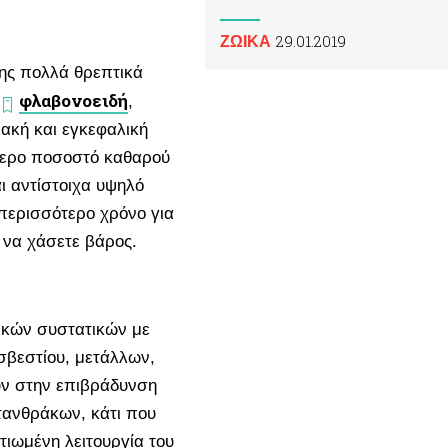
29.01.2019
ΖΩΙΚA
σης πολλά θρεπτικά
φλαβονοειδή
,
,
ιακή και εγκεφαλική
τερο ποσοστό καθαρού
ι αντίστοιχα υψηλό
 περισσότερο χρόνο για
ά να χάσετε βάρος.
ικών συστατικών με
σβεστίου, μετάλλων,
ύν στην επιβράδυνση
τανθράκων, κάτι που
τιωμένη λειτουργία του