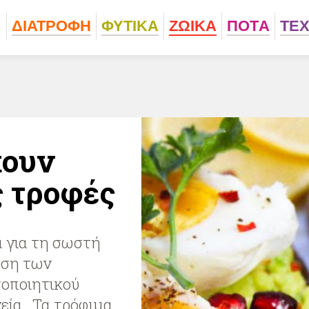
ΔΙΑΤΡΟΦΗ
ΦΥΤΙΚA
ΖΩΙΚA
ΠΟΤA
ΤΕ
χουν
ς τροφές
α για τη σωστή
ηση των
σοποιητικού
εία. Τα τρόφιμα