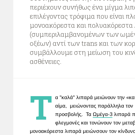
περιέχουν συνήθως ένα μίγμα λιπ
επιλέγοντας τρόφιμα που είναι πλ
μονοακόρεστα και πολυακόρεστα 
(συμπεριλαμβανομένων των ωμέγ
οξέων) αντί των trans και των κ
συμβάλλουμε στη μείωση του κιν
ασθένειες.
Τ
α "καλά" λιπαρά μειώνουν την «κ
αίμα, μειώνοντας παράλληλα τον 
προσβολής. Τα
Ωμέγα-3
λιπαρά π
φλεγμονές και τονώνουν τον μετα
μονοακόρεστα λιπαρά μειώνσουν τον κίνδυνο