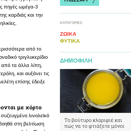
ές πηγές ωμέγα-3
ης καρδιάς και την
ηλικίες.
ΚΑΤΗΓΟΡΙΕΣ:
ΖΩΙΚA
ΦΥΤΙΚA
ερισσότερα από το
οναδικό τριγλυκερίδιο
ΔΗΜΟΦΙΛΗ
 από τα άλλα λίπη,
ερόλη, και αυξάνει τις
ελέτη επίσης έδειξε
.
ονται με χόρτο
 συζευγμένο λινολεϊκό
Το βούτυρο κλαριφιέ και
 βοηθά στη βελτίωση
πώς να το φτιάξετε μόνοι