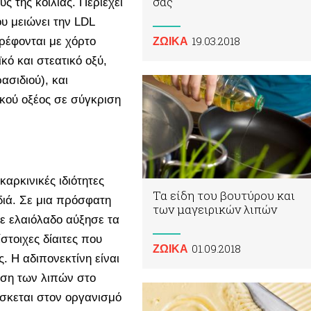
σας
υς της κοιλιάς. Περιέχει
υ μειώνει την LDL
19.03.2018
ρέφονται με χόρτο
ΖΩΙΚA
κό και στεατικό οξύ,
ασιδιού), και
ικού οξέος σε σύγκριση
αρκινικές ιδιότητες
Τα είδη του βουτύρου και
διά. Σε μια πρόσφατη
των μαγειρικών λιπών
σε ελαιόλαδο αύξησε τα
στοιχες δίαιτες που
01.09.2018
ΖΩΙΚA
. Η αδιπονεκτίνη είναι
αση των λιπών στο
σκεται στον οργανισμό