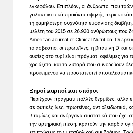
εγκεφάλου. Επιπλέον, οι άνθρωποι που τρώ
γαλακτοκομικά προϊόντα υψηλής περιεκτικότ
τη χαμηλότερη συχνότητα εμφάνισης διαβήτη
μελέτη του 2015 σε 26.930 ανθρώπους που δ
American Journal of Clinical Nutrition. Οι ερε
το ασβέστιο, οι πρωτεΐνες, η
βιταμίνη D
και ο
ουσίες στο τυρί είναι πράγματι οφέλιμες για 
χρειάζεται και τα λιπαρά που συνοδεύουν όλ
προκειμένου να προστατευτεί αποτελεσματικ
Ξηροί καρποί και σπόροι
Περιέχουν πράγματι πολλές θερμίδες, αλλά εί
σε φυτικές ίνες, πρωτεΐνες, αντιοξειδωτικά, κ
βιταμίνες και ανόργανα συστατικά που έχει α
την αρτηριακή πίεση, κρατούν την καρδιά υγιή
επιπτώσεις του μεταβολικού συνδρόμου. Τρώ