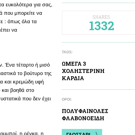
τα ευκολότερα για σας,
ά που μπορείτε να
SHARES:
1332
ε : όπως όλα τα
ρέπει να
TAGS:
ΩΜΕΓΑ 3
. Ένα τέταρτο ή μισό
ΧΟΛΗΣΤΕΡΙΝΗ
αστικά το βούτυρο της
ΚΑΡΔΙA
α και κρεμώδη υφή
ύ και βοηθά στο
υστατικά που δεν έχει
ΌΡΟΙ:
ΠΟΛΥΦΑΙΝΟΛΕΣ
ΦΛΑΒΟΝΟΕΙΔΗ
ουμπρί, η ρέγκα, η
ΓΛΩΣΣΑΡΙ