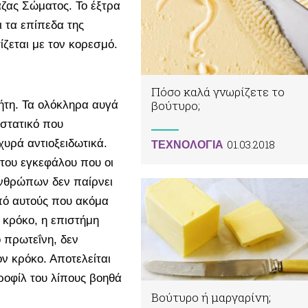
Μάζας Σώματος. Το έξτρα
 τα επίπεδα της
ίζεται με τον κορεσμό.
Πόσο καλά γνωρίζετε το
βούτυρο;
ήτη. Τα ολόκληρα αυγά
υστατικό που
χυρά αντιοξειδωτικά.
01.03.2018
ΤΕΧΝΟΛΟΓΙΑ
 του εγκεφάλου που οι
ανθρώπων δεν παίρνει
από αυτούς που ακόμα
ν κρόκο, η επιστήμη
ο πρωτεΐνη, δεν
ον κρόκο. Αποτελείται
ροφίλ του λίπους βοηθά
Βούτυρο ή μαργαρίνη;