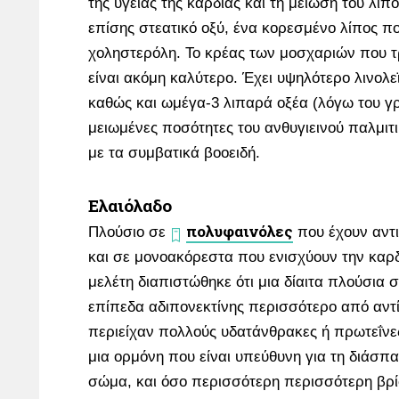
της υγείας της καρδιάς και τη μείωση του λίπο
επίσης στεατικό οξύ, ένα κορεσμένο λίπος πο
χοληστερόλη. Το κρέας των μοσχαριών που τ
είναι ακόμη καλύτερο. Έχει υψηλότερο λινολεϊ
καθώς και ωμέγα-3 λιπαρά οξέα (λόγω του γρ
μειωμένες ποσότητες του ανθυγιεινού παλμιτ
με τα συμβατικά βοοειδή.
Ελαιόλαδο
πολυφαινόλες
Πλούσιο σε
που έχουν αντικ
και σε μονοακόρεστα που ενισχύουν την καρ
μελέτη διαπιστώθηκε ότι μια δίαιτα πλούσια 
επίπεδα αδιπονεκτίνης περισσότερο από αντί
περιείχαν πολλούς υδατάνθρακες ή πρωτεΐνες
μια ορμόνη που είναι υπεύθυνη για τη διάσπ
σώμα, και όσο περισσότερη περισσότερη βρί